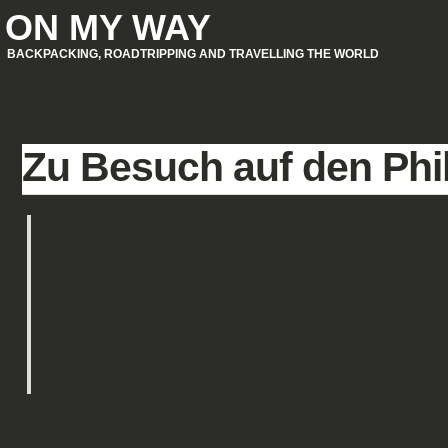
ON MY WAY
BACKPACKING, ROADTRIPPING AND TRAVELLING THE WORLD
HOME
Zu Besuch auf den Phi
"In der kommenden Nacht erreich
kräftiges Tief mit arktischer 
Samstag erreicht uns von Norden 
zeit- und gebietsweise kräfti
Neuschnee bis zum Morgen gerec
So liest sich die Wettervorhersage