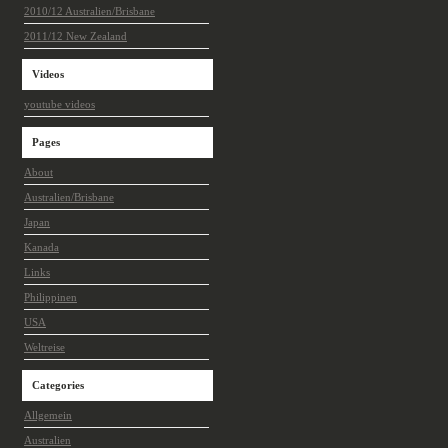
2010/12 Australien/Brisbane
2011/12 New Zealand
Videos
youtube videos
Pages
About
Australien/Brisbane
Japan
Kanada
Links
Philippinen
USA
Weltreise
Categories
Allgemein
Australien