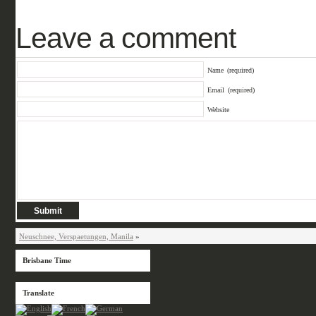
Leave a comment
Name
(required)
Email
(required)
Website
Neuschnee, Verspaetungen, Manila
»
Brisbane Time
Translate