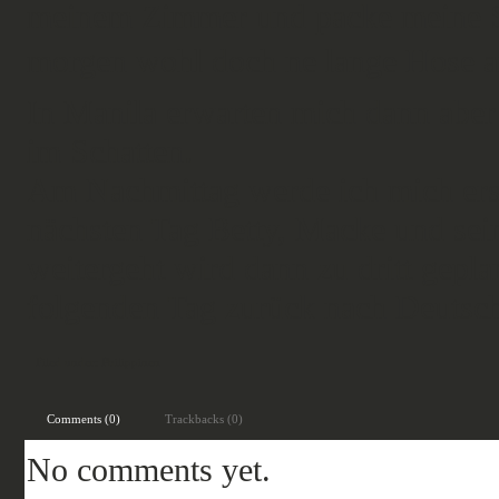
meinem Zimmer und packe meine Sa
morgen wohl doch ne lange Hose 
In Manila erwarten mich dann aber
im Schatten.
Am Nachmittag werde ich mich ers
nächsten Tag Betty, Macke und sein
weitergeht wird dann zu dritt gepl
folgenden Tag zurück nach Deutsch
Filed under:
Philippinen
Comments (0)
Trackbacks (0)
No comments yet.