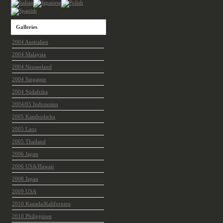
Galleries
2004 Australien
2004 Malaysia
2004 Neuseeland
2004 Singapur
2004 Südafrika
2004/05 Indonesien
2005 Kambodscha
2005 Laos
2005 Thailand
2006 Japan
2006 USA/Hawaii
2008 Japan
2009 USA
2010 Kanada/Kalifornien
2010 Philippinen