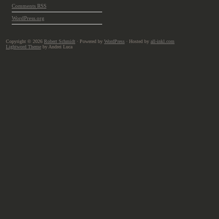
Comments
RSS
WordPress.org
Copyright © 2026
Robert Schmidt
· Powered by
WordPress
· Hosted by
all-inkl.com
Lightword Theme
by Andrei Luca