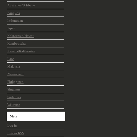
Australien/Brisbane
Bangkok
Indonesien
Japan
Kalifornien/Hawaii
Kambodscha
Kanada/Kalifornien
Laos
Malaysia
Neuseeland
Philippinen
Singapur
Südafrika
Weltreise
Meta
Log in
Entries
RSS