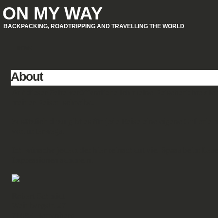
ON MY WAY
BACKPACKING, ROADTRIPPING AND TRAVELLING THE WORLD
HOME
About
Auf dieser Seite veröffentliche ich meine Reiseberichte die
meiner Reisen schreibe.
Zusätzlich dazu gibt es für jede Reise eine eigene Gallerie 
von unterwegs.
Ich wünsche jedem der hier reinschaut viel Spass beim Les
Impressionen sammeln.
Robert Schmidt
Weinbergstr. 27
71083 Herrenberg