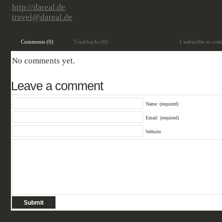
http://dareal.de
travel@dareal.de
Comments (0)
Trackbacks (0)
( subscribe to com
No comments yet.
Leave a comment
Name
(required)
Email
(required)
Website