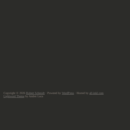
Copyright © 2026
Robert Schmidt
· Powered by
WordPress
· Hosted by
all-inkl.com
Lightword Theme
by Andrei Luca