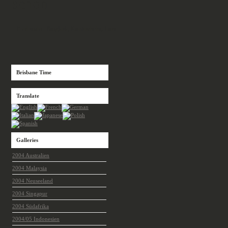
schon.
Filed under:
Bangkok
,
Kambodscha
,
Laos
Brisbane Time
Translate
Galleries
2004 Australien
2004 Malaysia
2004 Neuseeland
2004 Singapur
2004 Südafrika
2004/05 Indonesien