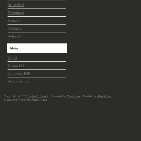
Neuseeland
Philippinen
Singapur
Südafrika
Weltreise
Meta
Log in
Entries
RSS
Comments
RSS
WordPress.org
Copyright © 2026
Robert Schmidt
· Powered by
WordPress
· Hosted by
all-inkl.com
Lightword Theme
by Andrei Luca