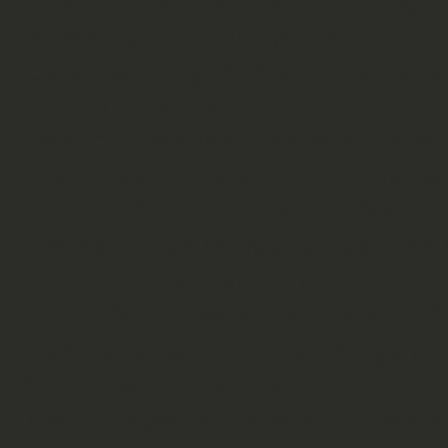
Strassen, dann am naechsten Tag 
aufwaerts in Richtung Grenze. In S
Uebernachtung im Kambodscha geha
viele auf dem Boot sitzen hatte me
dass ich diese Nach kaum schlafen
husten war. Zu allem Ueberfluss 
noch ein Generator, der die Nacht d
Am naechsten Morgen gings dann m
die Grenze, wo wir dann unsere Ste
von 3 Dollar bekommen haben. (Die
man hat leider nicht die richtige
Grenze will.) Dann war ich endlich
Am Ende gehts nochmal zurueck na