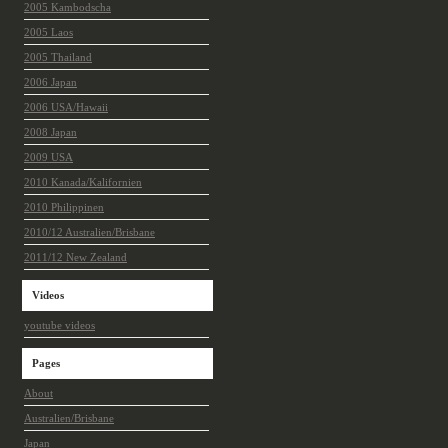
2005 Kambodscha
2005 Laos
2005 Thailand
2006 Japan
2006 USA/Hawaii
2008 Japan
2009 USA
2010 Kanada/Kalifornien
2010 Philippinen
2010/12 Australien/Brisbane
2011/12 New Zealand
Videos
youtube videos
Pages
About
Australien/Brisbane
Japan