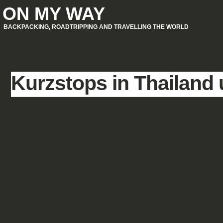
ON MY WAY
BACKPACKING, ROADTRIPPING AND TRAVELLING THE WORLD
HOME
Kurzstops in Thailan
Nach meinem kurzen Zwischenstop i
weiterer sehr kurze Stop in Bangkok
mein Visum fuer Laos beantragen 
bestimmt schon alle mitbekommen h
Ende Januar heimzukommen. Stattde
dem Flug umbuchen war aber nicht s
Bangkok verbracht habe. Zunaechst