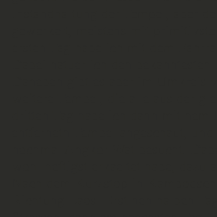
Instandhaltung der Tempel, aber d
gewerkelt, meistens mit primitivste
ersten Tag habe ich mit dem Fahrra
Dabei natuerlich den bekanntesten
Daneben gibt es aber im Umkreis v
weitere Tempel, die alle aus der 
dritten Tag habe ich dann mit nem 
entfernetn Tempel angeschaut, un
nochmal Angkor Wat besucht. Dabei
wohl heftigst erkaeltet habe, dazu a
Nach dem Kurzstop in Kambodscha 
Richtung Laos. Erst nen halben Tag