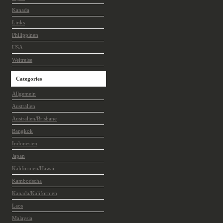
Kanada
Links
Philippinen
USA
Weltreise
Categories
Allgemein
Australien
Australien/Brisbane
Bangkok
Indonesien
Japan
Kalifornien/Hawaii
Kambodscha
Kanada/Kalifornien
Laos
Malaysia