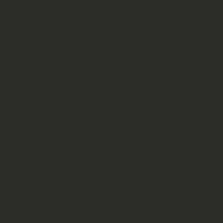
die von 5-6 Maennern geschoben w
jeder Seite die Grenze. Ich sah zwe
einem LKW klauen und wegrenne
Nach einer Stunde hatte ich dann 
Kambodscha. Von dort aus ging es 
Stadt bei Angkor Wat. Die Strasse w
Sandpiste. Die ganze Region im We
und sandig. Von etlichen Minen ue
dass jaehrlich Menschen umkommen
Kinder die mit gefunden Sprenggut
Riep auch auffallend viele Bettler 
Am naechsten Tag habe ich mir dan
gekauft. Leider fliessen nicht die k