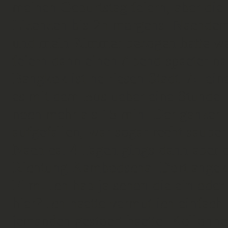
meinen Geburtstag feiern, aber di
Lizenzen bis 2h morgens. Nachde
und mein Zimmer bezogen hatte war
feiern dann einen Abend spaeter na
Bangkok ist ne riesen Stadt. Allei
es mit dem Bus ueber eine Stunde.
noch mehr als 15 min. Der ganzer V
aufgefallen, war sogar recht sauber 
Nach ca. 4 Tagen gings dann aber 
Richtung Kambodscha. Dort angeko
Film. Ich hab ja schon die ein od
hier? Ich haette vermutlich einfac
jemanden gestoert haette. Kollonn