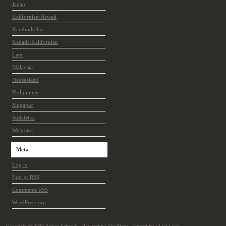
Japan
Kalifornien/Hawaii
Kambodscha
Kanada/Kalifornien
Laos
Malaysia
Neuseeland
Philippinen
Singapur
Südafrika
Weltreise
Meta
Log in
Entries
RSS
Comments
RSS
WordPress.org