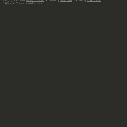
Copyright © 2026
Robert Schmidt
· Powered by
WordPress
· Hosted by
all-inkl.com
Lightword Theme
by Andrei Luca