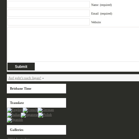
Name
(required)
Email
(required)
Website
Auf geht’s nach Japan!
»
Brisbane Time
Translate
Galleries