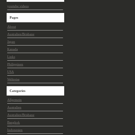
youtube videos
Pages
About
Australien/Brisbane
Japan
Kanada
Links
Philippinen
USA
Weltreise
Categories
Allgemein
Australien
Australien/Brisbane
Bangkok
Indonesien