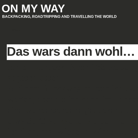
ON MY WAY
BACKPACKING, ROADTRIPPING AND TRAVELLING THE WORLD
HOME
Das wars dann wohl…
Ich bin zurueck. Nach 163 Reisetag
abgeschlossen.
Auf dem Rueckweg musste ich zwar
warten, aber als ich dann im Lande
eine wunderschoene gezuckerte Lan
etwa 30 Grad kaelter als bei mein
ich froh, mal wieder n Winter zu er