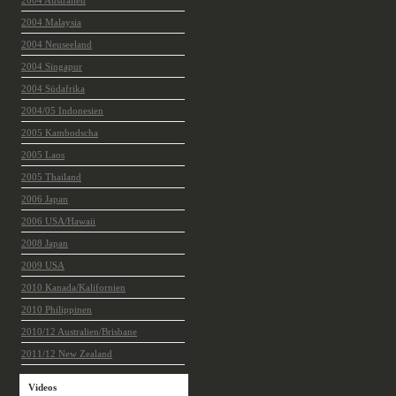
2004 Australien
2004 Malaysia
2004 Neuseeland
2004 Singapur
2004 Südafrika
2004/05 Indonesien
2005 Kambodscha
2005 Laos
2005 Thailand
2006 Japan
2006 USA/Hawaii
2008 Japan
2009 USA
2010 Kanada/Kalifornien
2010 Philippinen
2010/12 Australien/Brisbane
2011/12 New Zealand
Videos