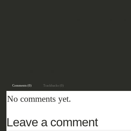
Das wars dann mit meinen Eintraeg
Zeit die Homepage auf den neusten
Fotos hochzuladen.
Gruss,
ro
Filed under:
Allgemein
,
Weltreise
Comments (0)
Trackbacks (0)
No comments yet.
Leave a comment