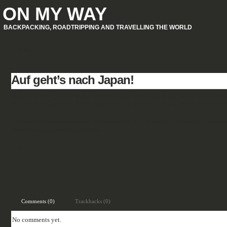
ON MY WAY
BACKPACKING, ROADTRIPPING AND TRAVELLING THE WORLD
HOME
Auf geht’s nach Japan!
Bald ist es wieder soweit. Ich steige in den Flieger und lande in einem fremde
Am Samstag fliege ich ?ber London nach Tokyo, um dann noch am Sonntag abe
W?hrend meiner Reise werde ich versuchen, immer wieder mal ein paar Reiseber
Also ab und zu mal reinschauen.
Gruss,
ro
Filed under:
Allgemein
,
Japan
Comments (0)
Trackbacks (0)
No comments yet.