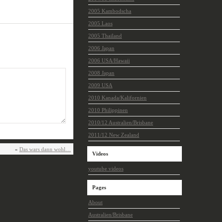
2005 Kambodscha
2005 Laos
2005 Thailand
2006 Japan
2006 USA/Hawaii
2008 Japan
2009 USA
2010 Kanada/Kalifornien
2010 Philippinen
2010/12 Australien/Brisbane
2011/12 New Zealand
«
Das wars dann wohl…
Videos
youtube videos
Pages
About
Australien/Brisbane