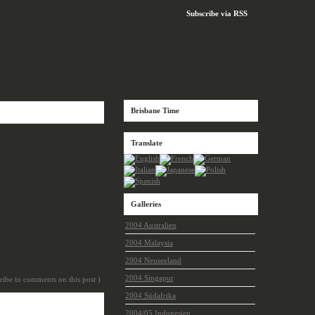
Subscribe via RSS
Brisbane Time
Translate
ch auch zu bewundern geben.
Galleries
2004 Australien
2004 Malaysia
Leave a comment
2004 Neuseeland
2004 Singapur
cribe to comments on this post )
2004 Südafrika
2004/05 Indonesien