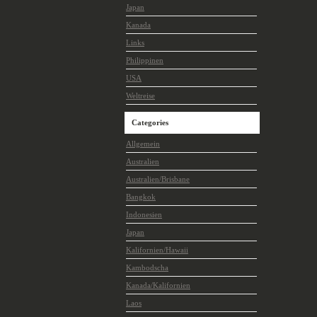
Japan
Kanada
Links
Philippinen
USA
Weltreise
Categories
Allgemein
Australien
Australien/Brisbane
Bangkok
Indonesien
Japan
Kalifornien/Hawaii
Kambodscha
Kanada/Kalifornien
Laos