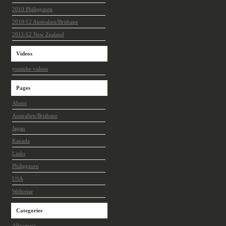
2010 Philippinen
2010/12 Australien/Brisbane
2011/12 New Zealand
Videos
youtube videos
Pages
About
Australien/Brisbane
Japan
Kanada
Links
Philippinen
USA
Weltreise
Categories
Allgemein