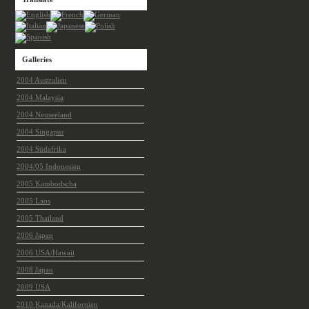
Galleries
2004 Australien
2004 Malaysia
2004 Neuseeland
2004 Singapur
2004 Südafrika
2004/05 Indonesien
2005 Kambodscha
2005 Laos
2005 Thailand
2006 Japan
2006 USA/Hawaii
2008 Japan
2009 USA
2010 Kanada/Kalifornien