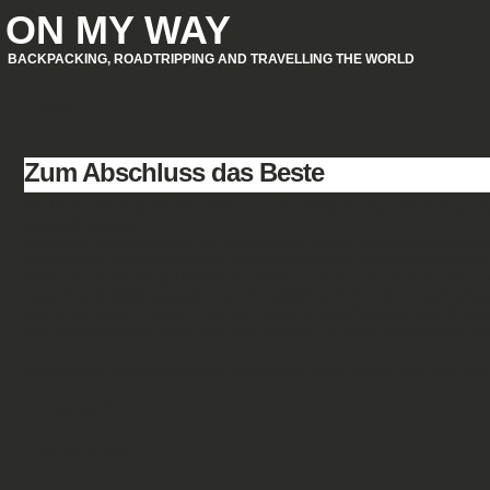
ON MY WAY
BACKPACKING, ROADTRIPPING AND TRAVELLING THE WORLD
HOME
Zum Abschluss das Beste
Die letzten drei Tage hab ich auf Zumami-jima verbracht, eine weitere Insel d
aber noch getoppt.
Ein kleiner Wermutstropfen war, dass ich zu den beiden naechstgelegenen Stra
als in Aharen. Hier schwimmt man wirklich mit ganzen Fischherden zusammen! He
Davon aber nicht genug. Heute Nachmittag bin ich dann zum anderen Strand, A
meine Taucherbrille angezogen und bin untergetaucht, da habe ich auch schon
sandig, und unter ihr schwammen drei Fische, die irgendwas von Ihrem Bauch
Der Sonnenuntergang wollte dann zum perfekten Tag leider nicht gelingen. D
Ich wuerde ja gerne weiter bleiben, aber morgen gehtÂ meine Faher nach Nah
Schoen wars!!!
Filed under:
Japan