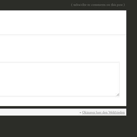
( subscribe to comments on this post )
«
Okinawa fuer den Weltfrieden