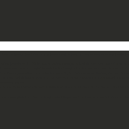
er Kerama Inseln. Nachdem ich ja bereits auf Tokashiki bestes Wetter, einen herrl
enden jeweils ca. 15-20 Minuten laufen muss(in Tokashiki war das Hotel direkt in
ute erst habe ich - egal in welche Richtung ich mich gedreht hab - immer 10-20 Fis
ma Beach, gelaufen. Dort habe ich gehofft, Schildkroeten zu finden, die bei Flut
 die erste Schildkroete gesehen! Sie war von meine Anwesenheit gaenzlich unbeein
 gegessen haben.
ie Sonne verschwand ein paar Minuten zu frueh in Wolken am Horizont - aber was 
a und dann gleich am Nachmittag mein Flieger nach Tokyo, von wo ich dann am Mo