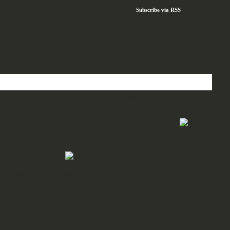
Subscribe via RSS
ichen Strand und beste Bedingungen zum Schnorcheln hatte, hat Zamami das
 Strandnaehe), dafuer ist das Schnorcheln am Furuzamimi Beach noch besser
che im Blick. Es schien fast so, als ob ich selber ein Fisch bin
 zur Futtersuche in Strandnaehe kommen. Kaum hatte ich meine Flossen und
druckt, so dass ich eine Mege Bilder machen konnte. Ihr Panzer war etwas
will man mehr erwarten?
ntag zurueck nach Deutschland fliege...
Leave a comment