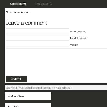
Comments (0)
Trackbacks (0)
No comments yet.
Leave a comment
Name
(required)
Email
(required)
Website
SeaWorld, WildAnimalPark und JoshuaTree NationalPark
»
Brisbane Time
Translate