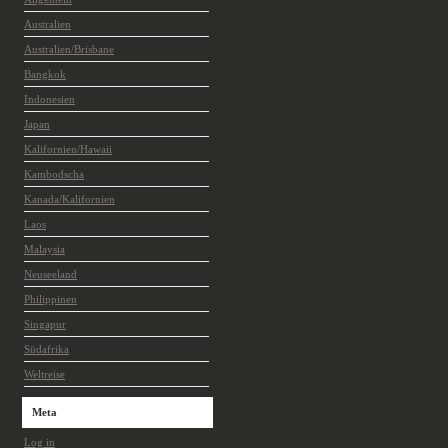
Australien
Australien/Brisbane
Bangkok
Indonesien
Japan
Kalifornien/Hawaii
Kambodscha
Kanada/Kalifornien
Laos
Malaysia
Neuseeland
Philippinen
Singapur
Südafrika
Weltreise
Meta
Log in