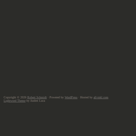
Copyright © 2026
Robert Schmidt
· Powered by
WordPress
· Hosted by
all-inkl.com
Lightword Theme
by Andrei Luca