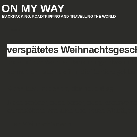
ON MY WAY
BACKPACKING, ROADTRIPPING AND TRAVELLING THE WORLD
HOME
verspätetes Weihnachtsgesc
leider ist der Weihnachtsmann irgendwo in Po
vermutlich haben sie ihm die Rentiere geklau
Aber jetzt ist der da, der neue Blog!
Noch schöner, noch besser, noch lesenswerte
durchstöbern von alten und neuen Einträgen.
Euer Weihnachtsmann