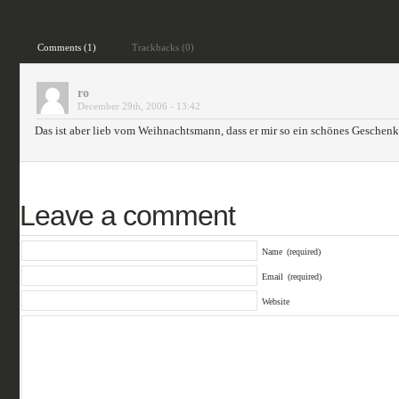
Filed under:
Allgemein
Comments (1)
Trackbacks (0)
ro
December 29th, 2006 - 13:42
Das ist aber lieb vom Weihnachtsmann, dass er mir so ein schönes Geschen
Leave a comment
Name
(required)
Email
(required)
Website